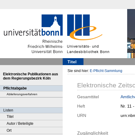
Titel
Sie sind hier:
E-Pflicht-Sammlung
Elektronische Publikationen aus
dem Regierungsbezirk Köln
Elektronische Zeitsc
Pflichtabgabe
Ablieferungsverfahren
Gesamttitel
Amtlich
Heft
Nr. 11 
Listen
URN
urn:nb
Titel
Autor / Beteiligte
Ort
Zugänglichkeit