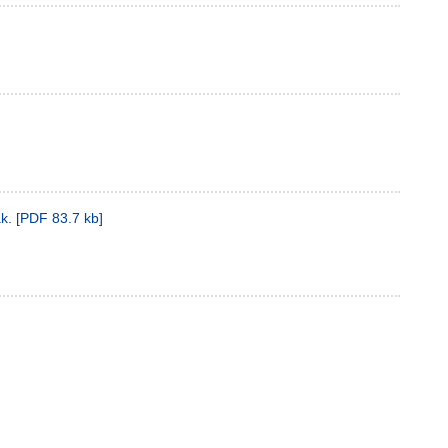
k.
[
PDF
83.7 kb
]