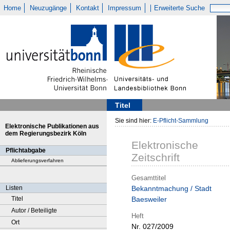
Home
Neuzugänge
Kontakt
Impressum
Erweiterte Suche
Titel
Sie sind hier:
E-Pflicht-Sammlung
Elektronische Publikationen aus
dem Regierungsbezirk Köln
Elektronische
Pflichtabgabe
Zeitschrift
Ablieferungsverfahren
Gesamttitel
Listen
Bekanntmachung / Stadt
Titel
Baesweiler
Autor / Beteiligte
Heft
Ort
Nr. 027/2009