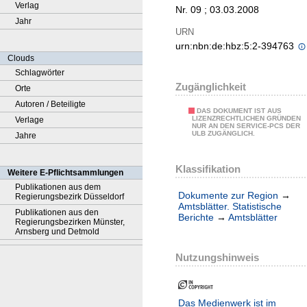
Verlag
Nr. 09 ; 03.03.2008
Jahr
URN
urn:nbn:de:hbz:5:2-394763
Clouds
Schlagwörter
Zugänglichkeit
Orte
Autoren / Beteiligte
DAS DOKUMENT IST AUS
LIZENZRECHTLICHEN GRÜNDEN
Verlage
NUR AN DEN SERVICE-PCS DER
ULB ZUGÄNGLICH.
Jahre
Klassifikation
Weitere E-Pflichtsammlungen
Publikationen aus dem
Dokumente zur Region
→
Regierungsbezirk Düsseldorf
Amtsblätter. Statistische
Publikationen aus den
Berichte
→
Amtsblätter
Regierungsbezirken Münster,
Arnsberg und Detmold
Nutzungshinweis
Das Medienwerk ist im