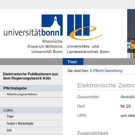
Titel
Sie sind hier:
E-Pflicht-Sammlung
Elektronische Publikationen aus
dem Regierungsbezirk Köln
Elektronische Zeitsc
Pflichtabgabe
Ablieferungsverfahren
Gesamttitel
Amtsbla
Heft
Nr.10
Listen
URN
urn:nb
Titel
Autor / Beteiligte
Ort
Zugänglichkeit