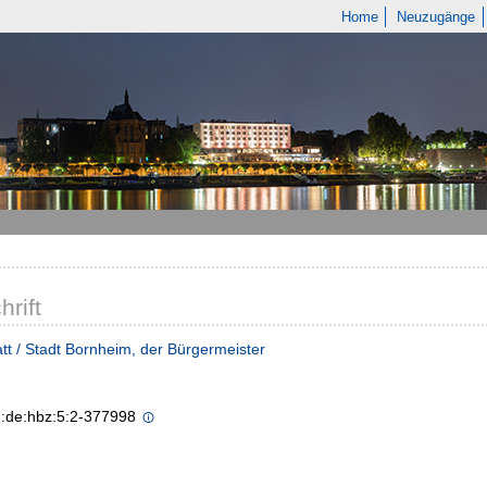
Home
Neuzugänge
hrift
tt / Stadt Bornheim, der Bürgermeister
n:de:hbz:5:2-377998