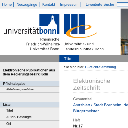
Home
Neuzugänge
Kontakt
Impressum
Erweiterte Suche
Titel
Sie sind hier:
E-Pflicht-Sammlung
Elektronische Publikationen aus
dem Regierungsbezirk Köln
Elektronische
Pflichtabgabe
Zeitschrift
Ablieferungsverfahren
Gesamttitel
Listen
Amtsblatt / Stadt Bornheim, de
Titel
Bürgermeister
Autor / Beteiligte
Heft
Ort
Nr.17