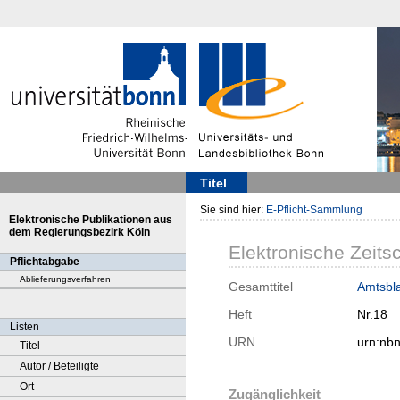
Titel
Sie sind hier:
E-Pflicht-Sammlung
Elektronische Publikationen aus
dem Regierungsbezirk Köln
Elektronische Zeitsc
Pflichtabgabe
Ablieferungsverfahren
Gesamttitel
Amtsbla
Heft
Nr.18
Listen
URN
urn:nb
Titel
Autor / Beteiligte
Ort
Zugänglichkeit