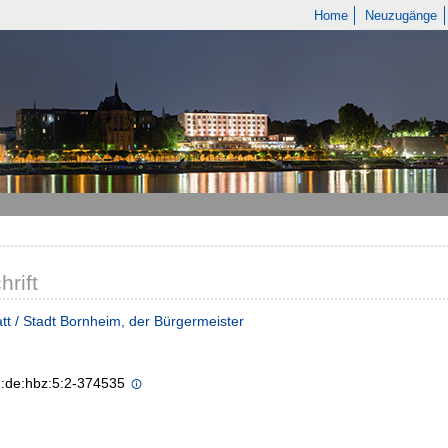
Home
Neuzugänge
hrift
tt / Stadt Bornheim, der Bürgermeister
n:de:hbz:5:2-374535