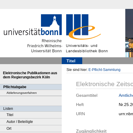
Titel
Sie sind hier:
E-Pflicht-Sammlung
Elektronische Publikationen aus
dem Regierungsbezirk Köln
Elektronische Zeitsc
Pflichtabgabe
Ablieferungsverfahren
Gesamttitel
Amtliche
Heft
Nr.25.
Listen
URN
urn:nb
Titel
Autor / Beteiligte
Ort
Zugänglichkeit