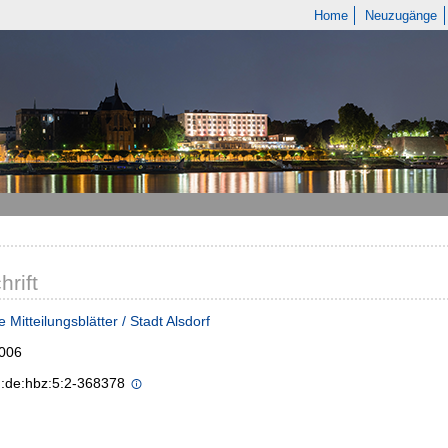
Home
Neuzugänge
hrift
 Mitteilungsblätter / Stadt Alsdorf
2006
n:de:hbz:5:2-368378