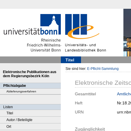
Titel
Sie sind hier:
E-Pflicht-Sammlung
Elektronische Publikationen aus
dem Regierungsbezirk Köln
Elektronische Zeitsc
Pflichtabgabe
Ablieferungsverfahren
Gesamttitel
Amtliche
Heft
Nr.18.
Listen
URN
urn:nb
Titel
Autor / Beteiligte
Ort
Zugänglichkeit