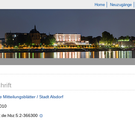
Home
Neuzugänge
hrift
 Mitteilungsblätter / Stadt Alsdorf
2010
n:de:hbz:5:2-366300