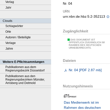
Verlag
Nr. 04
Jahr
URN
urn:nbn:de:hbz:5:2-352113
Clouds
Schlagwörter
Zugänglichkeit
Orte
Autoren / Beteiligte
DAS DOKUMENT IST
ÖFFENTLICH ZUGÄNGLICH IM
Verlage
RAHMEN DES DEUTSCHEN
URHEBERRECHTS.
Jahre
Dateien
Weitere E-Pflichtsammlungen
Publikationen aus dem
Nr. 04
[
PDF
2.87 mb
]
Regierungsbezirk Düsseldorf
Publikationen aus den
Regierungsbezirken Münster,
Arnsberg und Detmold
Nutzungshinweis
Das Medienwerk ist im
Rahmen des deutschen