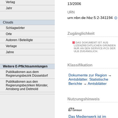
Verlag
13/2006
Jahr
URN
urn:nbn:de:hbz:5:2-341194
Clouds
Schlagwörter
Zugänglichkeit
Orte
Autoren / Beteiligte
DAS DOKUMENT IST AUS
LIZENZRECHTLICHEN GRÜNDEN
Verlage
NUR AN DEN SERVICE-PCS DER
ULB ZUGÄNGLICH.
Jahre
Klassifikation
Weitere E-Pflichtsammlungen
Publikationen aus dem
Dokumente zur Region
→
Regierungsbezirk Düsseldorf
Amtsblätter. Statistische
Publikationen aus den
Berichte
→
Amtsblätter
Regierungsbezirken Münster,
Arnsberg und Detmold
Nutzungshinweis
Das Medienwerk ist im