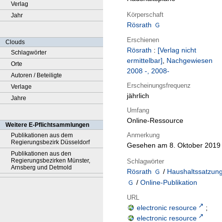
Verlag
Körperschaft
Jahr
Rösrath
Erschienen
Clouds
Rösrath
:
[Verlag nicht
Schlagwörter
ermittelbar]
,
Nachgewiesen
Orte
2008 -, 2008-
Autoren / Beteiligte
Erscheinungsfrequenz
Verlage
jährlich
Jahre
Umfang
Online-Ressource
Weitere E-Pflichtsammlungen
Anmerkung
Publikationen aus dem
Regierungsbezirk Düsseldorf
Gesehen am 8. Oktober 2019
Publikationen aus den
Regierungsbezirken Münster,
Schlagwörter
Arnsberg und Detmold
Rösrath
/
Haushaltssatzun
/
Online-Publikation
URL
electronic resource
;
electronic resource