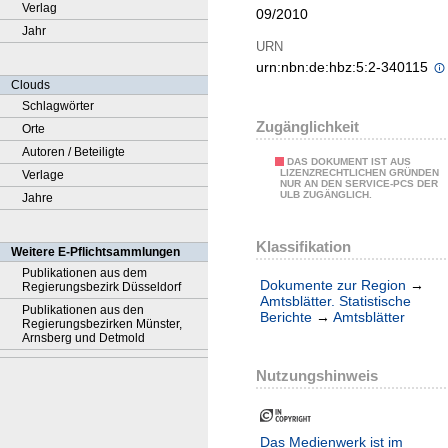
Verlag
09/2010
Jahr
URN
urn:nbn:de:hbz:5:2-340115
Clouds
Schlagwörter
Zugänglichkeit
Orte
Autoren / Beteiligte
DAS DOKUMENT IST AUS
LIZENZRECHTLICHEN GRÜNDEN
Verlage
NUR AN DEN SERVICE-PCS DER
ULB ZUGÄNGLICH.
Jahre
Klassifikation
Weitere E-Pflichtsammlungen
Publikationen aus dem
Dokumente zur Region
→
Regierungsbezirk Düsseldorf
Amtsblätter. Statistische
Publikationen aus den
Berichte
→
Amtsblätter
Regierungsbezirken Münster,
Arnsberg und Detmold
Nutzungshinweis
Das Medienwerk ist im