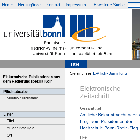
Home
Neuzugänge
Kontakt
Impressum
Erweiterte Suche
Titel
Sie sind hier:
E-Pflicht-Sammlung
Elektronische Publikationen aus
dem Regierungsbezirk Köln
Elektronische
Pflichtabgabe
Zeitschrift
Ablieferungsverfahren
Gesamttitel
Listen
Amtliche Bekanntmachungen 
Titel
hrsg. vom Präsidenten der
Hochschule Bonn-Rhein-Sieg
Autor / Beteiligte
Ort
Heft