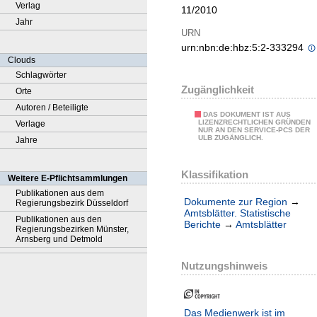
Verlag
11/2010
Jahr
URN
urn:nbn:de:hbz:5:2-333294
Clouds
Schlagwörter
Zugänglichkeit
Orte
Autoren / Beteiligte
DAS DOKUMENT IST AUS
LIZENZRECHTLICHEN GRÜNDEN
Verlage
NUR AN DEN SERVICE-PCS DER
ULB ZUGÄNGLICH.
Jahre
Klassifikation
Weitere E-Pflichtsammlungen
Publikationen aus dem
Dokumente zur Region
→
Regierungsbezirk Düsseldorf
Amtsblätter. Statistische
Publikationen aus den
Berichte
→
Amtsblätter
Regierungsbezirken Münster,
Arnsberg und Detmold
Nutzungshinweis
Das Medienwerk ist im