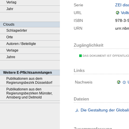
Verlag
Serie
ZEI dis
Jahr
URL
Voll
ISBN
978-3-
Clouds
URN
urn:nb
Schlagwörter
Orte
Autoren / Beteiligte
Zugänglichkeit
Verlage
DAS DOKUMENT IST ÖFFENTLI
Jahre
Links
Weitere E-Pflichtsammlungen
Publikationen aus dem
Nachweis
Regierungsbezirk Düsseldorf
Publikationen aus den
Regierungsbezirken Münster,
Arnsberg und Detmold
Dateien
Die Gestaltung der Globali
Zusammenfassung