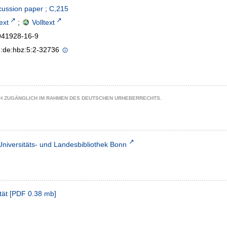
cussion paper ; C,215
text
;
Volltext
941928-16-9
n:de:hbz:5:2-32736
CH ZUGÄNGLICH IM RAHMEN DES DEUTSCHEN URHEBERRECHTS.
Universitäts- und Landesbibliothek Bonn
tät
[
PDF
0.38 mb
]