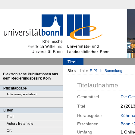
Titel
Sie sind hier:
E-Pflicht-Sammlung
Elektronische Publikationen aus
dem Regierungsbezirk Köln
Titelaufnahme
Pflichtabgabe
Ablieferungsverfahren
Gesamttitel
Die Ges
Titel
2 (201
Listen
Herausgeber
Kühnha
Titel
Autor / Beteiligte
Erschienen
Bonn
:
Ort
Umfang
1 Onlin