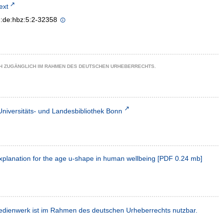
text
n:de:hbz:5:2-32358
CH ZUGÄNGLICH IM RAHMEN DES DEUTSCHEN URHEBERRECHTS.
Universitäts- und Landesbibliothek Bonn
xplanation for the age u-shape in human wellbeing
[
PDF
0.24 mb
]
dienwerk ist im Rahmen des deutschen Urheberrechts nutzbar.