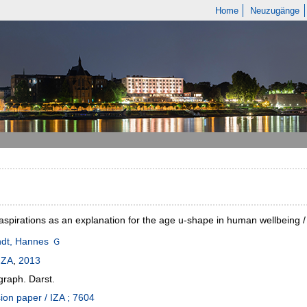
Home
Neuzugänge
spirations as an explanation for the age u-shape in human wellbeing
dt, Hannes
IZA
,
2013
 graph. Darst.
ion paper / IZA ; 7604