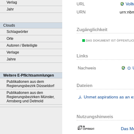
Verlag
URL
Voll
Jahr
URN
urn:nb
Clouds
Zugänglichkeit
Schlagwörter
Orte
DAS DOKUMENT IST ÖFFENTLI
Autoren / Beteiligte
Verlage
Links
Jahre
Nachweis
Weitere E-Pflichtsammlungen
Publikationen aus dem
Dateien
Regierungsbezirk Düsseldorf
Publikationen aus den
Unmet aspirations as an e
Regierungsbezirken Münster,
Arnsberg und Detmold
Nutzungshinweis
Das Me