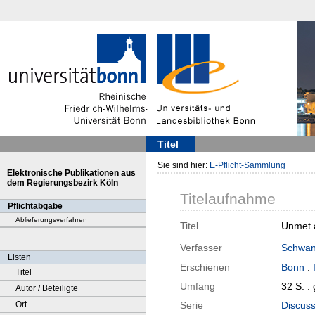
Titel
Sie sind hier:
E-Pflicht-Sammlung
Elektronische Publikationen aus
dem Regierungsbezirk Köln
Titelaufnahme
Pflichtabgabe
Ablieferungsverfahren
Titel
Unmet a
Verfasser
Schwan
Listen
Erschienen
Bonn
:
Titel
Umfang
32 S. :
Autor / Beteiligte
Ort
Serie
Discuss