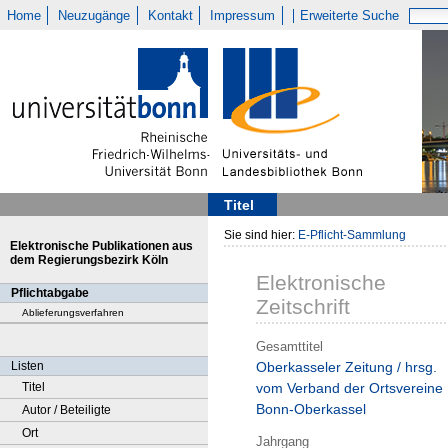
Home
Neuzugänge
Kontakt
Impressum
Erweiterte Suche
Titel
Sie sind hier:
E-Pflicht-Sammlung
Elektronische Publikationen aus
dem Regierungsbezirk Köln
Elektronische
Pflichtabgabe
Zeitschrift
Ablieferungsverfahren
Gesamttitel
Listen
Oberkasseler Zeitung / hrsg.
Titel
vom Verband der Ortsvereine
Bonn-Oberkassel
Autor / Beteiligte
Ort
Jahrgang