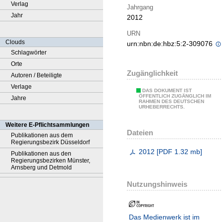
Verlag
Jahrgang
Jahr
2012
URN
Clouds
urn:nbn:de:hbz:5:2-309076
Schlagwörter
Orte
Zugänglichkeit
Autoren / Beteiligte
Verlage
DAS DOKUMENT IST
ÖFFENTLICH ZUGÄNGLICH IM
Jahre
RAHMEN DES DEUTSCHEN
URHEBERRECHTS.
Weitere E-Pflichtsammlungen
Dateien
Publikationen aus dem
Regierungsbezirk Düsseldorf
2012
[
PDF
1.32 mb
]
Publikationen aus den
Regierungsbezirken Münster,
Arnsberg und Detmold
Nutzungshinweis
Das Medienwerk ist im