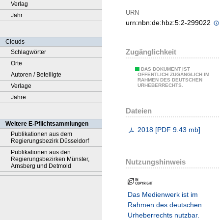
Verlag
URN
Jahr
urn:nbn:de:hbz:5:2-299022
Clouds
Zugänglichkeit
Schlagwörter
Orte
DAS DOKUMENT IST
Autoren / Beteiligte
ÖFFENTLICH ZUGÄNGLICH IM
RAHMEN DES DEUTSCHEN
Verlage
URHEBERRECHTS.
Jahre
Dateien
Weitere E-Pflichtsammlungen
2018
[
PDF
9.43 mb
]
Publikationen aus dem
Regierungsbezirk Düsseldorf
Publikationen aus den
Regierungsbezirken Münster,
Nutzungshinweis
Arnsberg und Detmold
Das Medienwerk ist im
Rahmen des deutschen
Urheberrechts nutzbar.