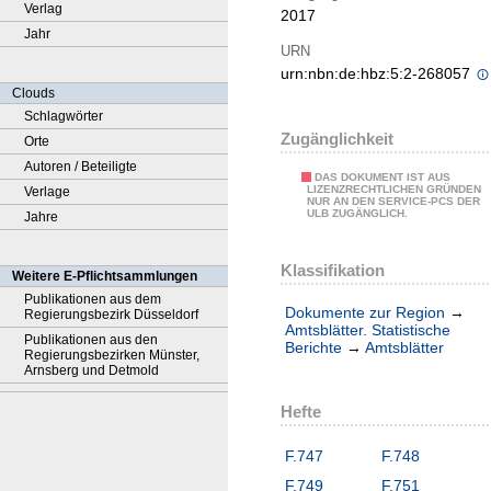
Verlag
2017
Jahr
URN
urn:nbn:de:hbz:5:2-268057
Clouds
Schlagwörter
Zugänglichkeit
Orte
Autoren / Beteiligte
DAS DOKUMENT IST AUS
LIZENZRECHTLICHEN GRÜNDEN
Verlage
NUR AN DEN SERVICE-PCS DER
ULB ZUGÄNGLICH.
Jahre
Klassifikation
Weitere E-Pflichtsammlungen
Publikationen aus dem
Dokumente zur Region
→
Regierungsbezirk Düsseldorf
Amtsblätter. Statistische
Publikationen aus den
Berichte
→
Amtsblätter
Regierungsbezirken Münster,
Arnsberg und Detmold
Hefte
F.747
F.748
F.749
F.751