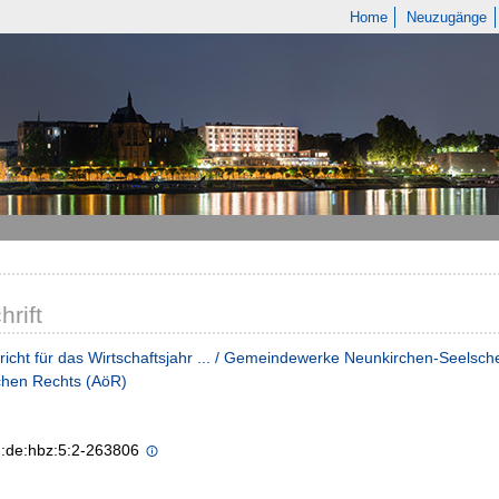
Home
Neuzugänge
hrift
icht für das Wirtschaftsjahr ... / Gemeindewerke Neunkirchen-Seelsche
ichen Rechts (AöR)
n:de:hbz:5:2-263806