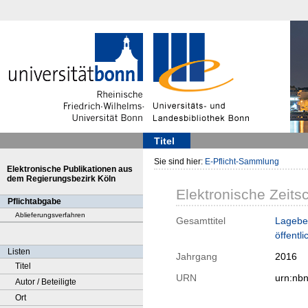
Titel
Sie sind hier:
E-Pflicht-Sammlung
Elektronische Publikationen aus
dem Regierungsbezirk Köln
Elektronische Zeitsc
Pflichtabgabe
Ablieferungsverfahren
Gesamttitel
Lageber
öffentl
Listen
Jahrgang
2016
Titel
URN
urn:nb
Autor / Beteiligte
Ort