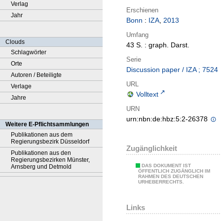
Verlag
Erschienen
Jahr
Bonn
:
IZA
,
2013
Umfang
Clouds
43 S. : graph. Darst.
Schlagwörter
Serie
Orte
Discussion paper / IZA ; 7524
Autoren / Beteiligte
URL
Verlage
Volltext
Jahre
URN
urn:nbn:de:hbz:5:2-26378
Weitere E-Pflichtsammlungen
Publikationen aus dem
Regierungsbezirk Düsseldorf
Zugänglichkeit
Publikationen aus den
Regierungsbezirken Münster,
DAS DOKUMENT IST
Arnsberg und Detmold
ÖFFENTLICH ZUGÄNGLICH IM
RAHMEN DES DEUTSCHEN
URHEBERRECHTS.
Links