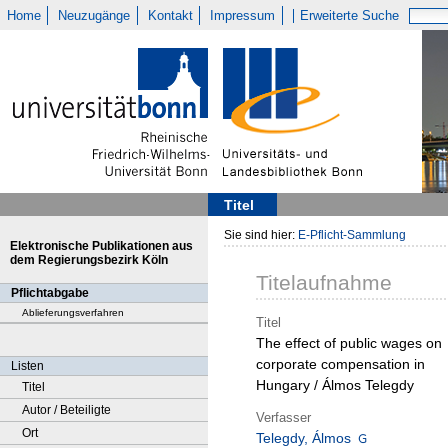
Home
Neuzugänge
Kontakt
Impressum
Erweiterte Suche
Titel
Sie sind hier:
E-Pflicht-Sammlung
Elektronische Publikationen aus
dem Regierungsbezirk Köln
Titelaufnahme
Pflichtabgabe
Ablieferungsverfahren
Titel
The effect of public wages on
corporate compensation in
Listen
Hungary / Álmos Telegdy
Titel
Autor / Beteiligte
Verfasser
Ort
Telegdy, Álmos