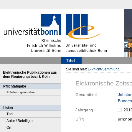
Titel
Sie sind hier:
E-Pflicht-Sammlung
Elektronische Publikationen aus
dem Regierungsbezirk Köln
Elektronische Zeitsc
Pflichtabgabe
Ablieferungsverfahren
Gesamttitel
Jobstar
Bundesi
Listen
Jahrgang
11.201
Titel
URN
urn:nb
Autor / Beteiligte
Ort