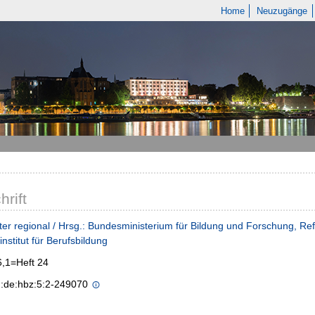
Home
Neuzugänge
hrift
ter regional / Hrsg.: Bundesministerium für Bildung und Forschung, R
nstitut für Berufsbildung
6,1=Heft 24
n:de:hbz:5:2-249070