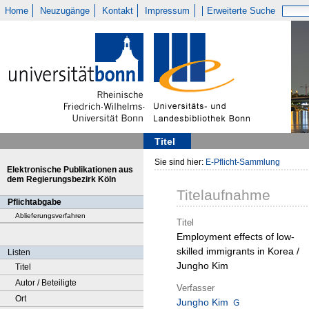
Home
Neuzugänge
Kontakt
Impressum
Erweiterte Suche
Titel
Sie sind hier:
E-Pflicht-Sammlung
Elektronische Publikationen aus
dem Regierungsbezirk Köln
Titelaufnahme
Pflichtabgabe
Ablieferungsverfahren
Titel
Employment effects of low-
skilled immigrants in Korea /
Listen
Jungho Kim
Titel
Autor / Beteiligte
Verfasser
Ort
Jungho Kim