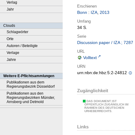
Verlag
Erschienen
Jahr
Bonn
:
IZA
,
2013
Umfang
Clouds
34 S.
Schlagwörter
Serie
Orte
Discussion paper / IZA ; 7287
Autoren / Beteiligte
URL
Verlage
Volltext
Jahre
URN
urn:nbn:de:hbz:5:2-24812
Weitere E-Pflichtsammlungen
Publikationen aus dem
Regierungsbezirk Düsseldorf
Zugänglichkeit
Publikationen aus den
Regierungsbezirken Münster,
DAS DOKUMENT IST
Arnsberg und Detmold
ÖFFENTLICH ZUGÄNGLICH IM
RAHMEN DES DEUTSCHEN
URHEBERRECHTS.
Links