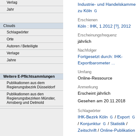
Verlag
Industrie- und Handelskamme
Jahr
zu Köln
Erschienen
Clouds
Köln
:
IHK
,
1.2012 [?], 2012
Schlagwörter
Erscheinungsfrequenz
Orte
jährlich
Autoren / Beteiligte
Nachfolger
Verlage
Fortgesetzt durch: IHK-
Jahre
Exportbarometer ...
Umfang
Weitere E-Pflichtsammlungen
Online-Ressource
Publikationen aus dem
Anmerkung
Regierungsbezirk Düsseldorf
Erscheint jährlich
Publikationen aus den
Regierungsbezirken Münster,
Gesehen am 20.11.2018
Arnsberg und Detmold
Schlagwörter
IHK-Bezirk Köln
/
Export
/
Konjunktur
/
Statistik
/
Zeitschrift
/
Online-Publikation