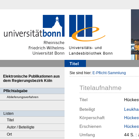
Titel
Sie sind hier:
E-Pflicht-Sammlung
Elektronische Publikationen aus
dem Regierungsbezirk Köln
Titelaufnahme
Pflichtabgabe
Ablieferungsverfahren
Titel
Hückesw
Beteiligt
Leukhar
Listen
Körperschaft
Hücke
Titel
Erschienen
Hücke
Autor / Beteiligte
Ort
Umfang
44 S. : z