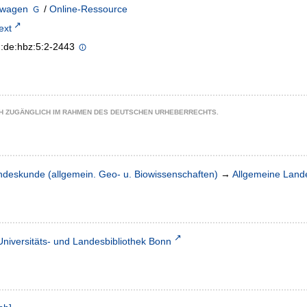
swagen
/
Online-Ressource
text
n:de:hbz:5:2-2443
CH ZUGÄNGLICH IM RAHMEN DES DEUTSCHEN URHEBERRECHTS.
ndeskunde (allgemein. Geo- u. Biowissenschaften)
→
Allgemeine Lan
Universitäts- und Landesbibliothek Bonn