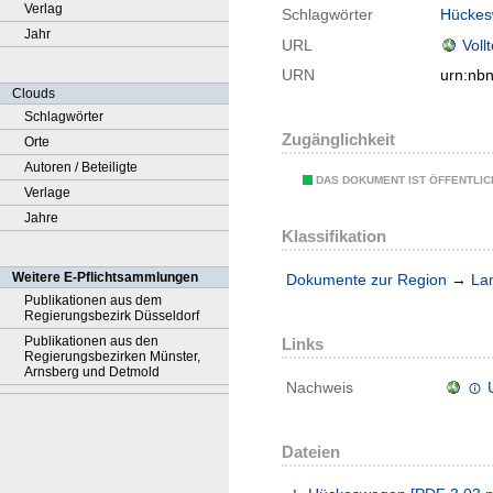
Verlag
Schlagwörter
Hücke
Jahr
URL
Voll
URN
urn:nb
Clouds
Schlagwörter
Zugänglichkeit
Orte
Autoren / Beteiligte
DAS DOKUMENT IST ÖFFENTLI
Verlage
Jahre
Klassifikation
Weitere E-Pflichtsammlungen
Dokumente zur Region
→
La
Publikationen aus dem
Regierungsbezirk Düsseldorf
Publikationen aus den
Links
Regierungsbezirken Münster,
Arnsberg und Detmold
Nachweis
Dateien