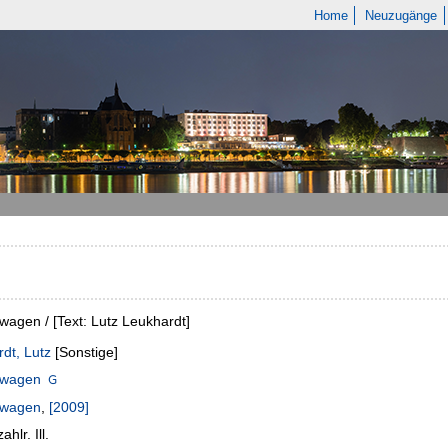
Home
Neuzugänge
agen / [Text: Lutz Leukhardt]
dt, Lutz
[Sonstige]
swagen
swagen
,
[2009]
ahlr. Ill.