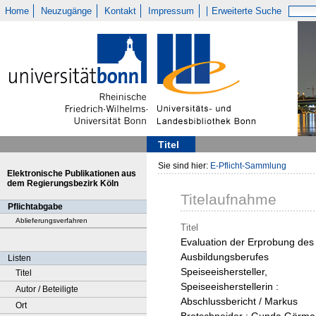
Home
Neuzugänge
Kontakt
Impressum
Erweiterte Suche
Titel
Sie sind hier:
E-Pflicht-Sammlung
Elektronische Publikationen aus
dem Regierungsbezirk Köln
Titelaufnahme
Pflichtabgabe
Ablieferungsverfahren
Titel
Evaluation der Erprobung des
Ausbildungsberufes
Listen
Speiseeishersteller,
Titel
Speiseeisherstellerin :
Autor / Beteiligte
Abschlussbericht / Markus
Ort