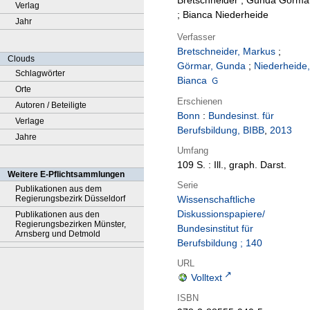
Bretschneider ; Gunda Görma
Verlag
; Bianca Niederheide
Jahr
Verfasser
Bretschneider, Markus
;
Clouds
Görmar, Gunda
;
Niederheide,
Schlagwörter
Bianca
Orte
Erschienen
Autoren / Beteiligte
Bonn
:
Bundesinst. für
Verlage
Berufsbildung, BIBB
,
2013
Jahre
Umfang
109 S. : Ill., graph. Darst.
Weitere E-Pflichtsammlungen
Serie
Publikationen aus dem
Regierungsbezirk Düsseldorf
Wissenschaftliche
Diskussionspapiere/
Publikationen aus den
Regierungsbezirken Münster,
Bundesinstitut für
Arnsberg und Detmold
Berufsbildung ; 140
URL
Volltext
ISBN