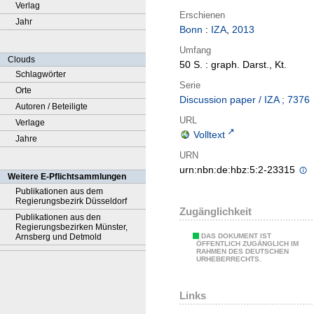
Verlag
Erschienen
Jahr
Bonn
:
IZA
,
2013
Umfang
Clouds
50 S. : graph. Darst., Kt.
Schlagwörter
Serie
Orte
Discussion paper / IZA ; 7376
Autoren / Beteiligte
URL
Verlage
Volltext
Jahre
URN
urn:nbn:de:hbz:5:2-23315
Weitere E-Pflichtsammlungen
Publikationen aus dem
Regierungsbezirk Düsseldorf
Zugänglichkeit
Publikationen aus den
Regierungsbezirken Münster,
Arnsberg und Detmold
DAS DOKUMENT IST
ÖFFENTLICH ZUGÄNGLICH IM
RAHMEN DES DEUTSCHEN
URHEBERRECHTS.
Links