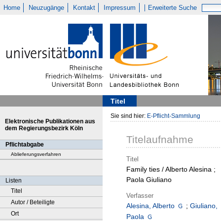
Home
Neuzugänge
Kontakt
Impressum
Erweiterte Suche
Titel
Sie sind hier:
E-Pflicht-Sammlung
Elektronische Publikationen aus
dem Regierungsbezirk Köln
Titelaufnahme
Pflichtabgabe
Ablieferungsverfahren
Titel
Family ties / Alberto Alesina ;
Paola Giuliano
Listen
Titel
Verfasser
Autor / Beteiligte
Alesina, Alberto
;
Giuliano,
Ort
Paola