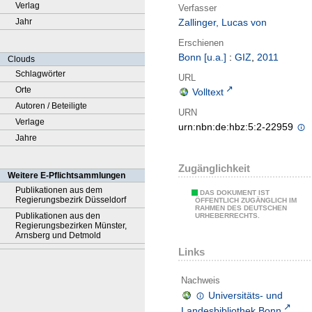
Verlag
Verfasser
Jahr
Zallinger, Lucas von
Erschienen
Bonn [u.a.]
:
GIZ
,
2011
Clouds
Schlagwörter
URL
Orte
Volltext
Autoren / Beteiligte
URN
Verlage
urn:nbn:de:hbz:5:2-22959
Jahre
Zugänglichkeit
Weitere E-Pflichtsammlungen
Publikationen aus dem
DAS DOKUMENT IST
Regierungsbezirk Düsseldorf
ÖFFENTLICH ZUGÄNGLICH IM
RAHMEN DES DEUTSCHEN
Publikationen aus den
URHEBERRECHTS.
Regierungsbezirken Münster,
Arnsberg und Detmold
Links
Nachweis
Universitäts- und
Landesbibliothek Bonn