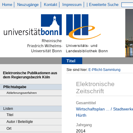
Home
Neuzugänge
Kontakt
Impressum
Erweiterte Suche
Titel
Sie sind hier:
E-Pflicht-Sammlung
Elektronische Publikationen aus
dem Regierungsbezirk Köln
Elektronische
Pflichtabgabe
Zeitschrift
Ablieferungsverfahren
Gesamttitel
Listen
Wirtschaftsplan ... / Stadtwerk
Titel
Hürth
Autor / Beteiligte
Jahrgang
Ort
2014