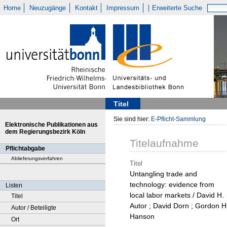
Home
Neuzugänge
Kontakt
Impressum
Erweiterte Suche
Titel
Sie sind hier:
E-Pflicht-Sammlung
Elektronische Publikationen aus
dem Regierungsbezirk Köln
Titelaufnahme
Pflichtabgabe
Ablieferungsverfahren
Titel
Untangling trade and
technology: evidence from
Listen
local labor markets / David H.
Titel
Autor ; David Dorn ; Gordon H
Autor / Beteiligte
Hanson
Ort