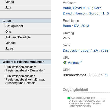
Verlag
Verfasser
Jahr
Autor, David H.
;
Dorn,
David
;
Hanson, Gordon H.
Erschienen
Clouds
Bonn
:
IZA
,
2013
Schlagwörter
Orte
Umfang
Autoren / Beteiligte
24 S.
Verlage
Serie
Jahre
Discussion paper / IZA ; 7329
URL
Weitere E-Pflichtsammlungen
Volltext
Publikationen aus dem
URN
Regierungsbezirk Düsseldorf
urn:nbn:de:hbz:5:2-22600
Publikationen aus den
Regierungsbezirken Münster,
Arnsberg und Detmold
Zugänglichkeit
DAS DOKUMENT IST
ÖFFENTLICH ZUGÄNGLICH IM
RAHMEN DES DEUTSCHEN
URHEBERRECHTS.