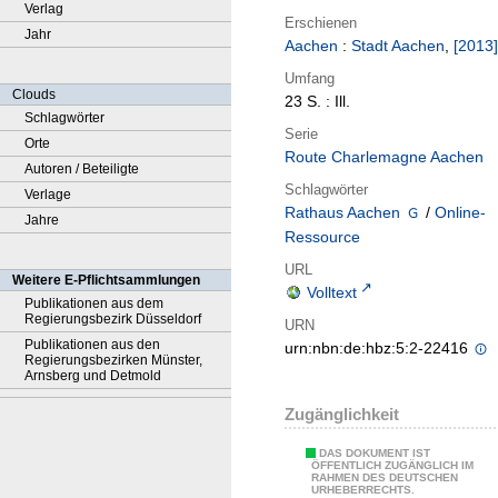
Verlag
Erschienen
Jahr
Aachen
:
Stadt Aachen
,
[2013]
Umfang
Clouds
23 S. : Ill.
Schlagwörter
Serie
Orte
Route Charlemagne Aachen
Autoren / Beteiligte
Schlagwörter
Verlage
Rathaus Aachen
/
Online-
Jahre
Ressource
URL
Weitere E-Pflichtsammlungen
Volltext
Publikationen aus dem
Regierungsbezirk Düsseldorf
URN
Publikationen aus den
urn:nbn:de:hbz:5:2-22416
Regierungsbezirken Münster,
Arnsberg und Detmold
Zugänglichkeit
DAS DOKUMENT IST
ÖFFENTLICH ZUGÄNGLICH IM
RAHMEN DES DEUTSCHEN
URHEBERRECHTS.