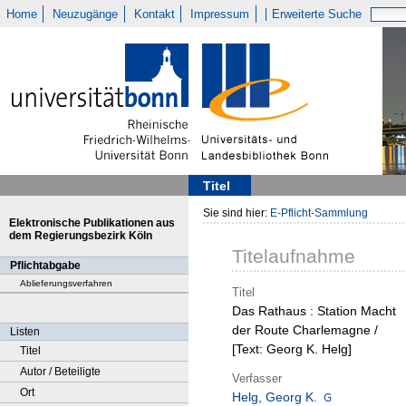
Home
Neuzugänge
Kontakt
Impressum
Erweiterte Suche
Titel
Sie sind hier:
E-Pflicht-Sammlung
Elektronische Publikationen aus
dem Regierungsbezirk Köln
Titelaufnahme
Pflichtabgabe
Ablieferungsverfahren
Titel
Das Rathaus : Station Macht
der Route Charlemagne /
Listen
[Text: Georg K. Helg]
Titel
Autor / Beteiligte
Verfasser
Ort
Helg, Georg K.