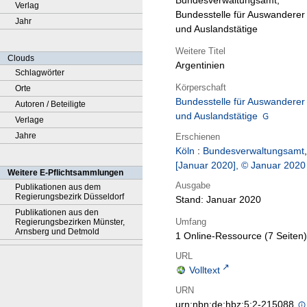
Bundesverwaltungsamt,
Verlag
Bundesstelle für Auswanderer
Jahr
und Auslandstätige
Weitere Titel
Clouds
Argentinien
Schlagwörter
Körperschaft
Orte
Bundesstelle für Auswanderer
Autoren / Beteiligte
und Auslandstätige
Verlage
Jahre
Erschienen
Köln
:
Bundesverwaltungsamt
,
[Januar 2020], © Januar 2020
Weitere E-Pflichtsammlungen
Ausgabe
Publikationen aus dem
Regierungsbezirk Düsseldorf
Stand: Januar 2020
Publikationen aus den
Umfang
Regierungsbezirken Münster,
Arnsberg und Detmold
1 Online-Ressource (7 Seiten)
URL
Volltext
URN
urn:nbn:de:hbz:5:2-215088