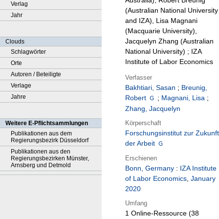
Australia), Robert Breunig
Verlag
(Australian National University
Jahr
and IZA), Lisa Magnani
(Macquarie University),
Jacquelyn Zhang (Australian
Clouds
National University) ; IZA
Schlagwörter
Institute of Labor Economics
Orte
Autoren / Beteiligte
Verfasser
Verlage
Bakhtiari, Sasan
;
Breunig,
Jahre
Robert
;
Magnani, Lisa
;
Zhang, Jacquelyn
Körperschaft
Weitere E-Pflichtsammlungen
Forschungsinstitut zur Zukunft
Publikationen aus dem
Regierungsbezirk Düsseldorf
der Arbeit
Publikationen aus den
Erschienen
Regierungsbezirken Münster,
Arnsberg und Detmold
Bonn, Germany
:
IZA Institute
of Labor Economics
,
January
2020
Umfang
1 Online-Ressource (38