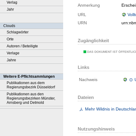
Verlag
Anmerkung
Ersche
Jahr
URL
Voll
URN
urn:nb
Clouds
Schlagwörter
Orte
Zugänglichkeit
Autoren / Beteiligte
DAS DOKUMENT IST ÖFFENTLI
Verlage
Jahre
Links
Weitere E-Pflichtsammlungen
Nachweis
Publikationen aus dem
Regierungsbezirk Düsseldorf
Publikationen aus den
Dateien
Regierungsbezirken Münster,
Arnsberg und Detmold
Mehr Wildnis in Deutschla
Nutzungshinweis