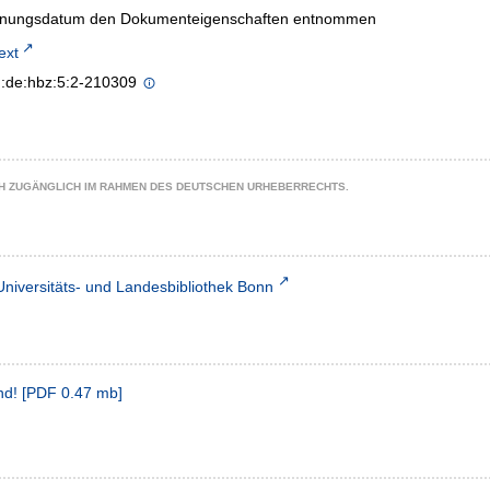
inungsdatum den Dokumenteigenschaften entnommen
text
n:de:hbz:5:2-210309
CH ZUGÄNGLICH IM RAHMEN DES DEUTSCHEN URHEBERRECHTS.
Universitäts- und Landesbibliothek Bonn
nd!
[
PDF
0.47 mb
]