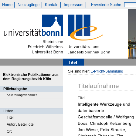
Home
Neuzugänge
Kontakt
Impressum
Erweiterte Suche
Titel
Sie sind hier:
E-Pflicht-Sammlung
Elektronische Publikationen aus
dem Regierungsbezirk Köln
Titelaufnahme
Pflichtabgabe
Ablieferungsverfahren
Titel
Intelligente Werkzeuge und
datenbasierte
Listen
Geschäftsmodelle / Wolfgang
Titel
Boos, Christoph Kelzenberg,
Autor / Beteiligte
Jan Wiese, Felix Stracke,
Ort