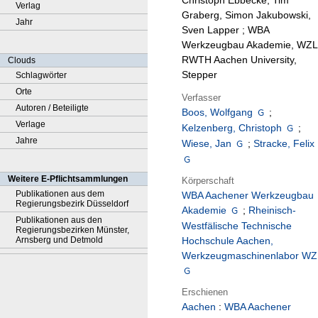
Christoph Ebbecke, Tim
Verlag
Graberg, Simon Jakubowski,
Jahr
Sven Lapper ; WBA
Werkzeugbau Akademie, WZL
RWTH Aachen University,
Clouds
Stepper
Schlagwörter
Orte
Verfasser
Autoren / Beteiligte
Boos, Wolfgang
;
Verlage
Kelzenberg, Christoph
;
Jahre
Wiese, Jan
;
Stracke, Felix
Weitere E-Pflichtsammlungen
Körperschaft
Publikationen aus dem
WBA Aachener Werkzeugbau
Regierungsbezirk Düsseldorf
Akademie
;
Rheinisch-
Publikationen aus den
Westfälische Technische
Regierungsbezirken Münster,
Arnsberg und Detmold
Hochschule Aachen,
Werkzeugmaschinenlabor WZ
Erschienen
Aachen
:
WBA Aachener