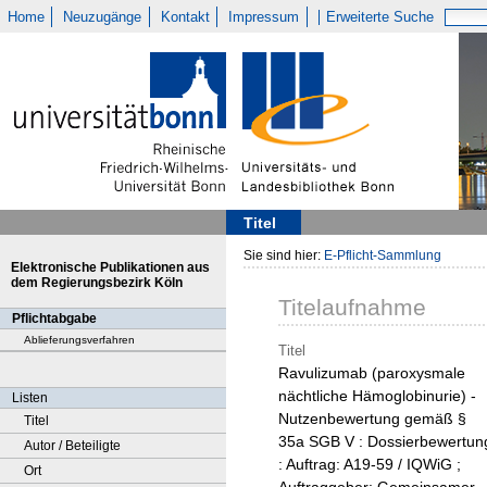
Home
Neuzugänge
Kontakt
Impressum
Erweiterte Suche
Titel
Sie sind hier:
E-Pflicht-Sammlung
Elektronische Publikationen aus
dem Regierungsbezirk Köln
Titelaufnahme
Pflichtabgabe
Ablieferungsverfahren
Titel
Ravulizumab (paroxysmale
nächtliche Hämoglobinurie) -
Listen
Nutzenbewertung gemäß §
Titel
35a SGB V : Dossierbewertun
Autor / Beteiligte
: Auftrag: A19-59 / IQWiG ;
Ort