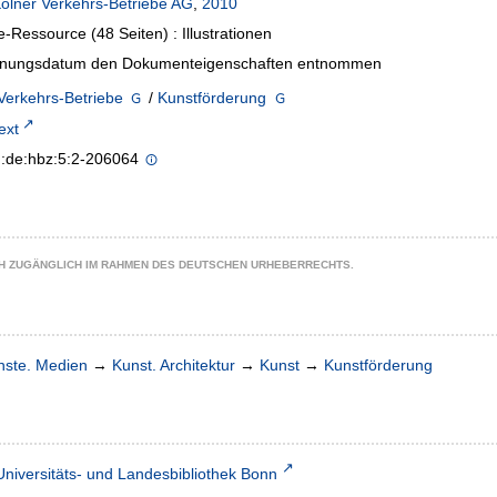
ölner Verkehrs-Betriebe AG
,
2010
e-Ressource (48 Seiten) : Illustrationen
inungsdatum den Dokumenteigenschaften entnommen
Verkehrs-Betriebe
/
Kunstförderung
text
n:de:hbz:5:2-206064
CH ZUGÄNGLICH IM RAHMEN DES DEUTSCHEN URHEBERRECHTS.
nste. Medien
→
Kunst. Architektur
→
Kunst
→
Kunstförderung
Universitäts- und Landesbibliothek Bonn