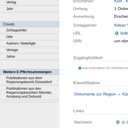
Erschienen
Köln
:
K
Verlag
Umfang
1 Onlin
Jahr
Anmerkung
Ersche
Clouds
Schlagwörter
Kölner 
Schlagwörter
URL
Voll
Orte
URN
urn:nb
Autoren / Beteiligte
Verlage
Jahre
Zugänglichkeit
DAS DOKUMENT IST ÖFFENTLI
Weitere E-Pflichtsammlungen
Publikationen aus dem
Regierungsbezirk Düsseldorf
Klassifikation
Publikationen aus den
Regierungsbezirken Münster,
Dokumente zur Region
→
Kü
Arnsberg und Detmold
Links
Nachweis