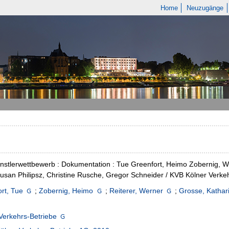
Home
Neuzugänge
stlerwettbewerb : Dokumentation : Tue Greenfort, Heimo Zobernig, We
Susan Philipsz, Christine Rusche, Gregor Schneider / KVB Kölner Verke
rt, Tue
;
Zobernig, Heimo
;
Reiterer, Werner
;
Grosse, Kathar
Verkehrs-Betriebe