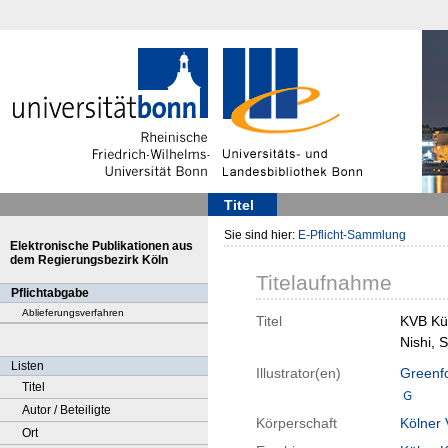
Titel
Sie sind hier:
E-Pflicht-Sammlung
Elektronische Publikationen aus
dem Regierungsbezirk Köln
Titelaufnahme
Pflichtabgabe
Ablieferungsverfahren
Titel
KVB Kün
Nishi, 
Listen
Illustrator(en)
Greenfo
Titel
Autor / Beteiligte
Körperschaft
Kölner 
Ort