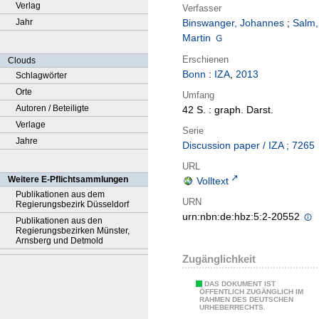
Verlag
Verfasser
Jahr
Binswanger, Johannes
;
Salm,
Martin
Erschienen
Clouds
Bonn
:
IZA
,
2013
Schlagwörter
Orte
Umfang
Autoren / Beteiligte
42 S. : graph. Darst.
Verlage
Serie
Jahre
Discussion paper / IZA ; 7265
URL
Weitere E-Pflichtsammlungen
Volltext
Publikationen aus dem
URN
Regierungsbezirk Düsseldorf
urn:nbn:de:hbz:5:2-20552
Publikationen aus den
Regierungsbezirken Münster,
Arnsberg und Detmold
Zugänglichkeit
DAS DOKUMENT IST
ÖFFENTLICH ZUGÄNGLICH IM
RAHMEN DES DEUTSCHEN
URHEBERRECHTS.