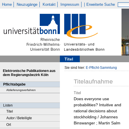
Home
Neuzugänge
Kontakt
Impressum
Erweiterte Suche
Titel
Sie sind hier:
E-Pflicht-Sammlung
Elektronische Publikationen aus
dem Regierungsbezirk Köln
Titelaufnahme
Pflichtabgabe
Ablieferungsverfahren
Titel
Does everyone use
probabilities? Intuitive and
Listen
rational decisions about
Titel
stockholding / Johannes
Autor / Beteiligte
Binswanger ; Martin Salm
Ort