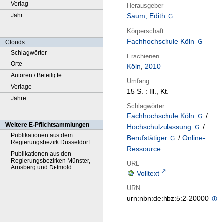
Verlag
Herausgeber
Jahr
Saum, Edith
Körperschaft
Fachhochschule Köln
Clouds
Schlagwörter
Erschienen
Orte
Köln
,
2010
Autoren / Beteiligte
Umfang
Verlage
15 S. : Ill., Kt.
Jahre
Schlagwörter
Fachhochschule Köln
/
Weitere E-Pflichtsammlungen
Hochschulzulassung
/
Publikationen aus dem
Berufstätiger
/
Online-
Regierungsbezirk Düsseldorf
Ressource
Publikationen aus den
Regierungsbezirken Münster,
URL
Arnsberg und Detmold
Volltext
URN
urn:nbn:de:hbz:5:2-20000