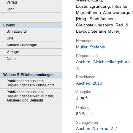
Weiterbildung,
Verlag
Existenzgründung, Infos für
Jahr
MigrantInnen, Altersvorsorge /
[Hrsg.: Stadt Aachen,
Gleichstellungsbüro. Red. &
Clouds
Layout: Stefanie Müller]
Schlagwörter
Orte
Herausgeber
Autoren / Beteiligte
Müller, Stefanie
Verlage
Körperschaft
Jahre
Aachen, Gleichstellungsbüro
Weitere E-Pflichtsammlungen
Erschienen
Publikationen aus dem
Aachen
,
2010
Regierungsbezirk Düsseldorf
Ausgabe
Publikationen aus den
Regierungsbezirken Münster,
1. Aufl.
Arnsberg und Detmold
Umfang
89 S. : Ill.
Schlagwörter
Aachen
/
Frau
/