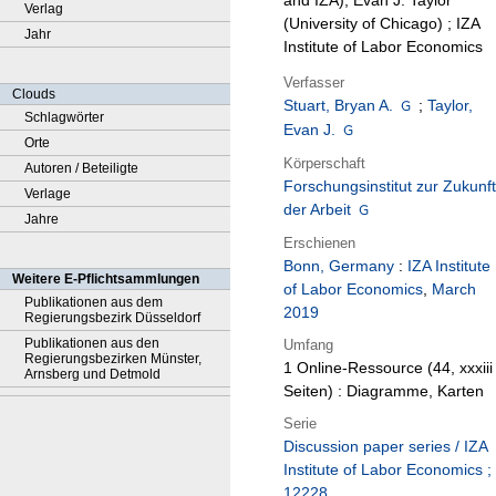
and IZA), Evan J. Taylor
Verlag
(University of Chicago) ; IZA
Jahr
Institute of Labor Economics
Verfasser
Clouds
Stuart, Bryan A.
;
Taylor,
Schlagwörter
Evan J.
Orte
Körperschaft
Autoren / Beteiligte
Forschungsinstitut zur Zukunft
Verlage
der Arbeit
Jahre
Erschienen
Bonn, Germany
:
IZA Institute
Weitere E-Pflichtsammlungen
of Labor Economics
,
March
Publikationen aus dem
2019
Regierungsbezirk Düsseldorf
Publikationen aus den
Umfang
Regierungsbezirken Münster,
1 Online-Ressource (44, xxxiii
Arnsberg und Detmold
Seiten) : Diagramme, Karten
Serie
Discussion paper series / IZA
Institute of Labor Economics ;
12228