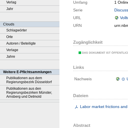
Umfang
1 Onlin
Verlag
Jahr
Serie
Discuss
URL
Voll
Clouds
URN
urn:nb
Schlagwörter
Orte
Zugänglichkeit
Autoren / Beteiligte
Verlage
DAS DOKUMENT IST ÖFFENTLI
Jahre
Links
Weitere E-Pflichtsammlungen
Publikationen aus dem
Nachweis
Regierungsbezirk Düsseldorf
Publikationen aus den
Regierungsbezirken Münster,
Dateien
Arnsberg und Detmold
Labor market frictions an
Abstract