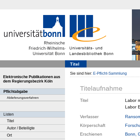
Titel
Sie sind hier:
E-Pflicht-Sammlung
Elektronische Publikationen aus
dem Regierungsbezirk Köln
Titelaufnahme
Pflichtabgabe
Ablieferungsverfahren
Titel
Labor m
Labor 
Listen
Verfasser
Ransom
Titel
Körperschaft
Forschu
Autor / Beteiligte
Erschienen
Bonn, 
Ort