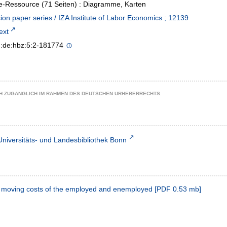
e-Ressource (71 Seiten) : Diagramme, Karten
ion paper series / IZA Institute of Labor Economics ; 12139
text
n:de:hbz:5:2-181774
CH ZUGÄNGLICH IM RAHMEN DES DEUTSCHEN URHEBERRECHTS.
Universitäts- und Landesbibliothek Bonn
d moving costs of the employed and enemployed
[
PDF
0.53 mb
]