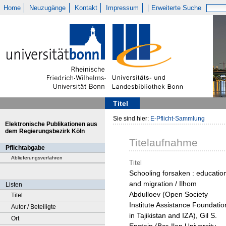
Home
Neuzugänge
Kontakt
Impressum
Erweiterte Suche
Titel
Sie sind hier:
E-Pflicht-Sammlung
Elektronische Publikationen aus
dem Regierungsbezirk Köln
Titelaufnahme
Pflichtabgabe
Ablieferungsverfahren
Titel
Schooling forsaken : educatio
and migration / Ilhom
Listen
Abdulloev (Open Society
Titel
Institute Assistance Foundatio
Autor / Beteiligte
in Tajikistan and IZA), Gil S.
Ort