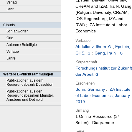
Epstein (Bar-Ilan University,
Verlag
CReAM and IZA), Ira N. Gang
Jahr
(Rutgers University, CReAM,
IOS Regensburg, IZA and
RWI) ; IZA Institute of Labor
Clouds
Economics
Schlagwörter
Orte
Verfasser
Autoren / Beteiligte
Abdulloev, Ilhom
;
Epstein,
Verlage
Gil S.
;
Gang, Ira N.
Jahre
Körperschaft
Forschungsinstitut zur Zukunft
der Arbeit
Weitere E-Pflichtsammlungen
Publikationen aus dem
Erschienen
Regierungsbezirk Düsseldorf
Bonn, Germany
:
IZA Institute
Publikationen aus den
of Labor Economics
,
January
Regierungsbezirken Münster,
Arnsberg und Detmold
2019
Umfang
1 Online-Ressource (34
Seiten) : Diagramme
Serie