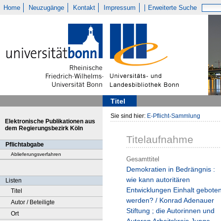
Home
Neuzugänge
Kontakt
Impressum
Erweiterte Suche
Titel
Sie sind hier:
E-Pflicht-Sammlung
Elektronische Publikationen aus
dem Regierungsbezirk Köln
Titelaufnahme
Pflichtabgabe
Ablieferungsverfahren
Gesamttitel
Demokratien in Bedrängnis :
wie kann autoritären
Listen
Entwicklungen Einhalt gebote
Titel
werden? / Konrad Adenauer
Autor / Beteiligte
Stiftung ; die Autorinnen und
Ort