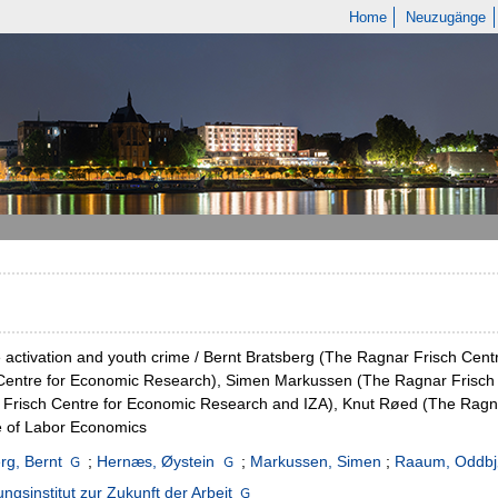
Home
Neuzugänge
 activation and youth crime / Bernt Bratsberg (The Ragnar Frisch Ce
 Centre for Economic Research), Simen Markussen (The Ragnar Frisc
Frisch Centre for Economic Research and IZA), Knut Røed (The Ragna
te of Labor Economics
rg, Bernt
;
Hernæs, Øystein
;
Markussen, Simen
;
Raaum, Oddbj
ngsinstitut zur Zukunft der Arbeit