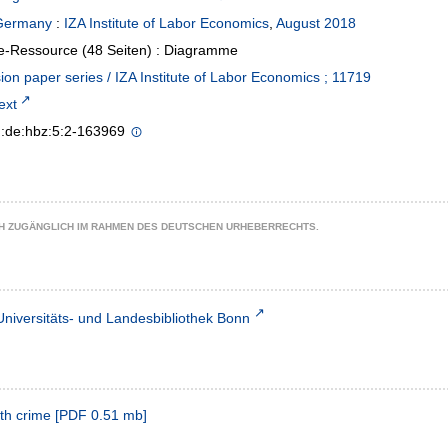
Germany
:
IZA Institute of Labor Economics
,
August 2018
e-Ressource (48 Seiten) : Diagramme
ion paper series / IZA Institute of Labor Economics ; 11719
text
n:de:hbz:5:2-163969
CH ZUGÄNGLICH IM RAHMEN DES DEUTSCHEN URHEBERRECHTS.
Universitäts- und Landesbibliothek Bonn
th crime
[
PDF
0.51 mb
]