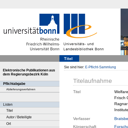
Titel
Sie sind hier:
E-Pflicht-Sammlung
Elektronische Publikationen aus
dem Regierungsbezirk Köln
Titelaufnahme
Pflichtabgabe
Ablieferungsverfahren
Titel
Welfare
Frisch
Ragnar 
Listen
Institu
Titel
Autor / Beteiligte
Verfasser
Bratsbe
Ort
Körperschaft
Forschu