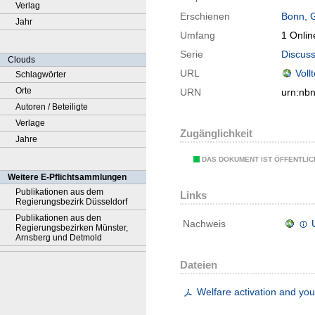
Verlag
Erschienen
Bonn, 
Jahr
Umfang
1 Onlin
Serie
Discuss
Clouds
URL
Voll
Schlagwörter
Orte
URN
urn:nb
Autoren / Beteiligte
Verlage
Zugänglichkeit
Jahre
DAS DOKUMENT IST ÖFFENTLI
Weitere E-Pflichtsammlungen
Publikationen aus dem
Links
Regierungsbezirk Düsseldorf
Publikationen aus den
Nachweis
Regierungsbezirken Münster,
Arnsberg und Detmold
Dateien
Welfare activation and you