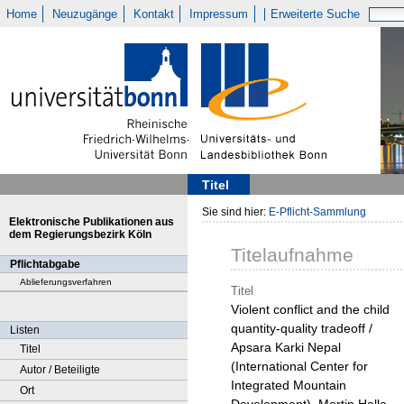
Home
Neuzugänge
Kontakt
Impressum
Erweiterte Suche
Titel
Sie sind hier:
E-Pflicht-Sammlung
Elektronische Publikationen aus
dem Regierungsbezirk Köln
Titelaufnahme
Pflichtabgabe
Ablieferungsverfahren
Titel
Violent conflict and the child
quantity-quality tradeoff /
Listen
Apsara Karki Nepal
Titel
(International Center for
Autor / Beteiligte
Integrated Mountain
Ort