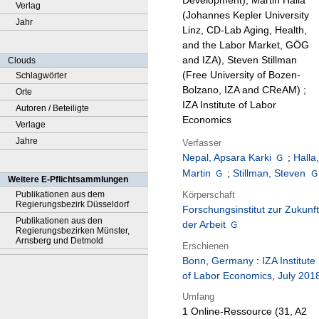
Development), Martin Halla
Verlag
(Johannes Kepler University
Jahr
Linz, CD-Lab Aging, Health,
and the Labor Market, GÖG
and IZA), Steven Stillman
Clouds
(Free University of Bozen-
Schlagwörter
Bolzano, IZA and CReAM) ;
Orte
IZA Institute of Labor
Autoren / Beteiligte
Economics
Verlage
Jahre
Verfasser
Nepal, Apsara Karki
;
Halla
Martin
;
Stillman, Steven
Weitere E-Pflichtsammlungen
Körperschaft
Publikationen aus dem
Regierungsbezirk Düsseldorf
Forschungsinstitut zur Zukunft
Publikationen aus den
der Arbeit
Regierungsbezirken Münster,
Arnsberg und Detmold
Erschienen
Bonn, Germany
:
IZA Institute
of Labor Economics
,
July 201
Umfang
1 Online-Ressource (31, A2