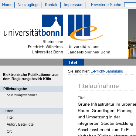
Home
Neuzugänge
Kontakt
Impressum
Erweiterte Suche
Titel
Sie sind hier:
E-Pflicht-Sammlung
Elektronische Publikationen aus
dem Regierungsbezirk Köln
Titelaufnahme
Pflichtabgabe
Ablieferungsverfahren
Titel
Grüne Infrastruktur im urbane
Raum: Grundlagen, Planung
Listen
und Umsetzung in der
Titel
integrierten Stadtentwicklung :
Autor / Beteiligte
Abschlussbericht zum F+E-
Ort