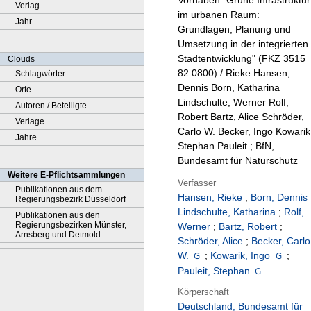
Vorhaben "Grüne Infrastruktur
Verlag
im urbanen Raum:
Jahr
Grundlagen, Planung und
Umsetzung in der integrierten
Stadtentwicklung" (FKZ 3515
Clouds
82 0800) / Rieke Hansen,
Schlagwörter
Dennis Born, Katharina
Orte
Lindschulte, Werner Rolf,
Autoren / Beteiligte
Robert Bartz, Alice Schröder,
Verlage
Carlo W. Becker, Ingo Kowarik
Jahre
Stephan Pauleit ; BfN,
Bundesamt für Naturschutz
Weitere E-Pflichtsammlungen
Verfasser
Publikationen aus dem
Hansen, Rieke
;
Born, Dennis
Regierungsbezirk Düsseldorf
Lindschulte, Katharina
;
Rolf,
Publikationen aus den
Regierungsbezirken Münster,
Werner
;
Bartz, Robert
;
Arnsberg und Detmold
Schröder, Alice
;
Becker, Carlo
W.
;
Kowarik, Ingo
;
Pauleit, Stephan
Körperschaft
Deutschland, Bundesamt für