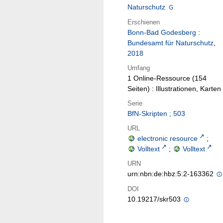
Naturschutz
Erschienen
Bonn-Bad Godesberg
:
Bundesamt für Naturschutz
,
2018
Umfang
1 Online-Ressource (154
Seiten) : Illustrationen, Karten
Serie
BfN-Skripten ; 503
URL
electronic resource
;
Volltext
;
Volltext
URN
urn:nbn:de:hbz:5:2-163362
DOI
10.19217/skr503