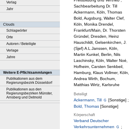
Preisbildung und Vertrieb ;
Verlag
Sachbearbeitung Dr. Till
Jahr
Ackermann, Köln, Thomas
Bold, Augsburg, Walter Clef,
Köln, Monika Drendel,
Clouds
Frankfurt/Main, Dr. Thorsten
Schlagwörter
Gründel, Dresden, Heinz
Orte
Hauschildt, Gelsenkirchen, J.
Autoren / Beteiligte
(Sjef) A.L.Janssen, Köln,
Verlage
Martin Kunkel, Berlin, Nils
Jahre
Laschinsky, Köln, Walter Noé,
Hofheim, Carsten Senkbeil,
Hamburg, Klaus Vollmer, Köln,
Weitere E-Pflichtsammlungen
Andrea Wirth, Bochum,
Publikationen aus dem
Regierungsbezirk Düsseldorf
Matthias Wirtz, Karlsruhe
Publikationen aus den
Regierungsbezirken Münster,
Beteiligt
Arnsberg und Detmold
Ackermann, Till
[Sonstige]
;
Bold, Thomas
[Sonstige]
Körperschaft
Verband Deutscher
Verkehrsunternehmen
;