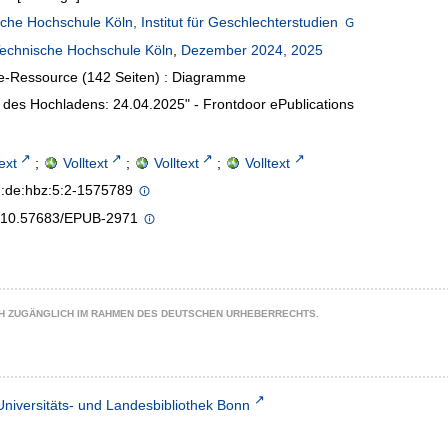
che Hochschule Köln, Institut für Geschlechterstudien
echnische Hochschule Köln
,
Dezember 2024, 2025
e-Ressource (142 Seiten) : Diagramme
des Hochladens: 24.04.2025" - Frontdoor ePublications
text
;
Volltext
;
Volltext
;
Volltext
n:de:hbz:5:2-1575789
g/10.57683/EPUB-2971
CH ZUGÄNGLICH IM RAHMEN DES DEUTSCHEN URHEBERRECHTS.
Universitäts- und Landesbibliothek Bonn