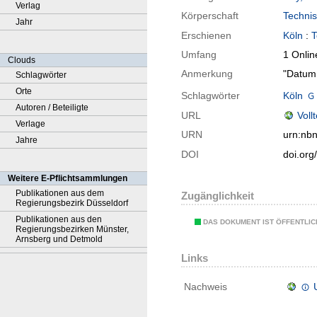
Verlag
Körperschaft
Technis
Jahr
Erschienen
Köln
:
T
Umfang
1 Onlin
Clouds
Anmerkung
"Datum 
Schlagwörter
Orte
Schlagwörter
Köln
Autoren / Beteiligte
URL
Voll
Verlage
URN
urn:nb
Jahre
DOI
doi.or
Weitere E-Pflichtsammlungen
Publikationen aus dem
Zugänglichkeit
Regierungsbezirk Düsseldorf
Publikationen aus den
DAS DOKUMENT IST ÖFFENTLI
Regierungsbezirken Münster,
Arnsberg und Detmold
Links
Nachweis