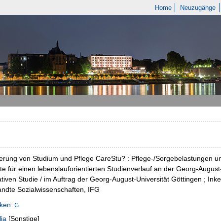
Home
Neuzugänge
erung von Studium und Pflege CareStu? : Pflege-/Sorgebelastungen u
e für einen lebenslauforientierten Studienverlauf an der Georg-August-U
ativen Studie / im Auftrag der Georg-August-Universität Göttingen ; Inke
ndte Sozialwissenschaften, IFG
nken
lia
[Sonstige]