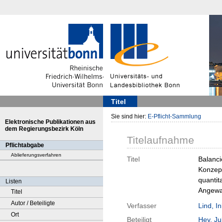
Titel
Sie sind hier:
E-Pflicht-Sammlung
Elektronische Publikationen aus
dem Regierungsbezirk Köln
Titelaufnahme
Pflichtabgabe
Ablieferungsverfahren
Titel
Balanci
Konzept
quantit
Listen
Angewa
Titel
Autor / Beteiligte
Verfasser
Lind, I
Ort
Beteiligt
Hey, Ju