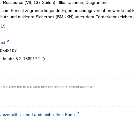
e-Ressource (VII, 137 Seiten) : Illustrationen, Diagramme
esem Bericht zugrunde liegende Eigenforschungsvorhaben wurde mit Mi
chutz und nukleare Sicherheit (BMUKN) unter dem Förderkennzeichen
719
text
0548107
n:de:hbz:5:2-1569172
CH ZUGÄNGLICH IM RAHMEN DES DEUTSCHEN URHEBERRECHTS.
Universitäts- und Landesbibliothek Bonn