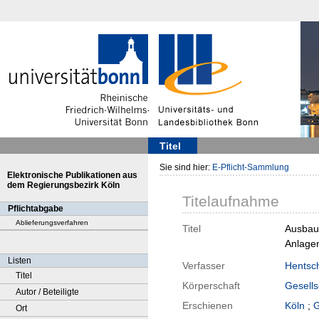
Titel
Sie sind hier:
E-Pflicht-Sammlung
Elektronische Publikationen aus
dem Regierungsbezirk Köln
Titelaufnahme
Pflichtabgabe
Ablieferungsverfahren
Titel
Ausbau 
Anlagen
Listen
Verfasser
Hentsch
Titel
Körperschaft
Gesells
Autor / Beteiligte
Erschienen
Köln
;
G
Ort