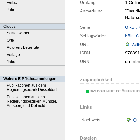
Umfang
1 Onlin
Verlag
Jahr
Anmerkung
"Das di
Naturs
Clouds
Serie
GRS ; 
Schlagwörter
Schlagwörter
Köln
Orte
URL
Voll
Autoren / Beteiligte
ISBN
978391
Verlage
URN
urn:nb
Jahre
Weitere E-Pflichtsammlungen
Zugänglichkeit
Publikationen aus dem
Regierungsbezirk Düsseldorf
DAS DOKUMENT IST ÖFFENTLI
Publikationen aus den
Regierungsbezirken Münster,
Arnsberg und Detmold
Links
Nachweis
Dateien